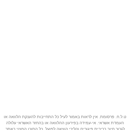
ט.ל.ח. פרסומת. אין לראות באמור לעיל כל התחייבות להענקת הלוואה או
העמדת אשראי. אי-עמידה בפירעון ההלוואה או בהחזר האשראי עלולה
לגרור חיוב בריבית פיגורים והליכי הוצאה לפועל. כל התוכן המצוי באתר